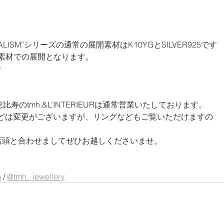
VIDUALISM”シリーズの通常の展開素材はK10YGとSILVER925です
900素材での展開となります。
＊
寿のtmh.&L’INTERIEURは通常営業いたしております。
渋谷店頭と合わせましてぜひお越しくださいませ。
m
 / 
@tmh._jewellery