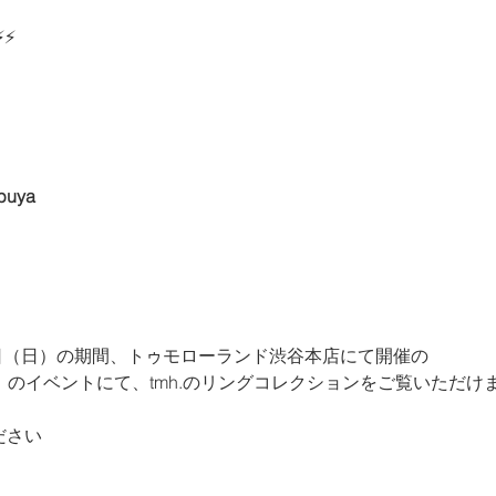
⚡⚡
buya
7日（日）の期間、トゥモローランド渋谷本店にて開催の
RDER』のイベントにて、tmh.のリングコレクションをご覧いただけ
ださい