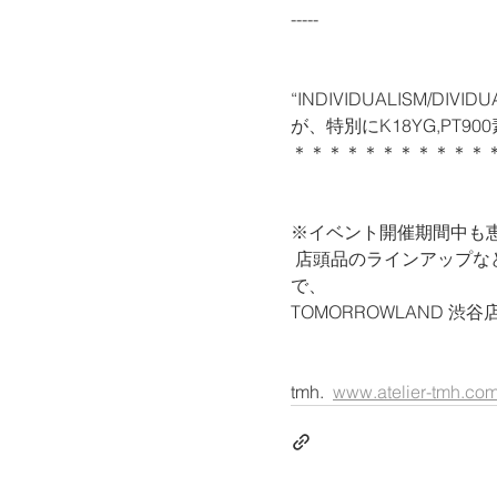
-----
“INDIVIDUALISM/DI
が、特別にK18YG,PT
＊＊＊＊＊＊＊＊＊＊＊
※イベント開催期間中も恵比
 店頭品のラインアップなどは変更がございますが、リングなどもご覧いただけますの
で、
TOMORROWLAND 
tmh.  
www.atelier-tmh.co