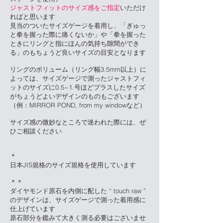
ジャストフィットのサイズ感をご指定
いただけ
ればと思います
見当のついたサイズゲージを着用し、
「ぎゅっ
と拳を握った際に痛くないか」や
「拳を握った
ときにリングと指にほんの気持ち隙間ができ
る」のも
ちょうど良いサイズの目安となります
リングのボリューム（リング幅3.5mm以上）に
よっては、サイズゲージで測ったジャストフィ
ットのサイズに0.5~1.号ほどプラスしたサイズ
がちょうどよいデザインのものもございます
（例：MIRROR POND, from my windowなど）
サイズ感の微妙なところで迷われた際には、ぜ
ひご相談ください
＊
日本JIS規格のサイズ規格を使用しています
＊＊
ダイヤモンド原石を内側に配した “ touch raw ”
のデザインは、サイズゲージで測った着用感に
仕上げています
原石部分を鑑みて大きく測る必要はございませ