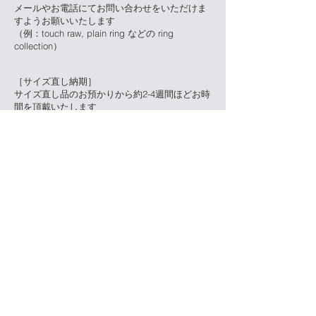
メールやお電話にてお問い合わせをいただけま
すようお願いいたします
（例：touch raw, plain ring などの ring
collection）
［サイズ直し納期］
サイズ直し品のお預かりから約2-4週間ほどお時
間を頂戴いたします
デザインやサイズ差の大きい直しなどの場合に
は、上記よりお時間をいただく場合がございま
す
［サイズ直し代金］
デザイン・素材・サイズ差によって変動いたし
ます
​(商品の販売価格の5~10%が目安となりま
す)
​送料別・925シルバー素材：2,000円(税別)〜
送料別・K18素材：5,000円(税別)〜
修理