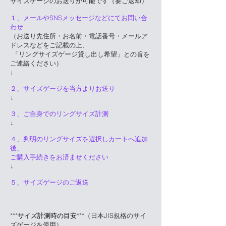
サイズゲージのお送りが可能です（要ご返却）
１、メールやSNSメッセージなどにてお問い合
わせ
（お送り先住所・お名前・電話番号・メールア
ドレスなどをご記載の上、
「リングサイズゲージ貸し出し希望」との旨を
ご連絡ください）
↓
２、サイズゲージを当方よりお送り
↓
３、ご自身でのリングサイズ計測
↓
４、判明のリングサイズを選択しカートへ追加
後、
ご購入手続きをお済ませください
↓
５、サイズゲージのご返送
***
サイズ計測時の目安
***（日本JIS規格のサイ
ズゲージを使用）