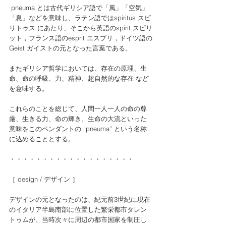
 pneuma とは古代ギリシア語で「風」「空気」
「息」などを意味し、ラテン語ではspiritus スピ
リトゥス にあたり、そこから英語のspirit スピリ
ット，フランス語のesprit エスプリ，ドイツ語の
Geist ガイストの元となった言葉である。
またギリシア哲学においては、存在の原理、生
命、命の呼吸、力、精神、超自然的な存在 など
を意味する。
これらのことを総じて、人間一人一人の命の尊
厳、生きる力、命の輝き、生命の大流といった
意味をこのペンダントの “pneuma” という名称
に込めることとする。
・・・・・・・・・・・・・・・・・・・
［ design / デザイン ］
デザインの元となったのは、紀元前3世紀に現在
のイタリア半島南部に位置した繁栄都市タレン
トゥムが、当時次々に周辺の都市国家を制圧し