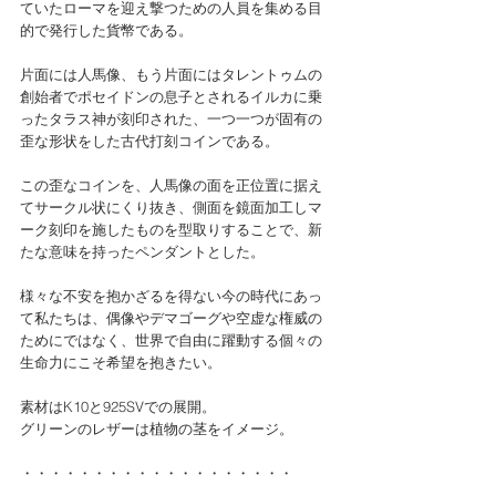
ていたローマを迎え撃つための人員を集める目
的で発行した貨幣である。
片面には人馬像、もう片面にはタレントゥムの
創始者でポセイドンの息子とされるイルカに乗
ったタラス神が刻印された、一つ一つが固有の
歪な形状をした古代打刻コインである。
この歪なコインを、人馬像の面を正位置に据え
てサークル状にくり抜き、側面を鏡面加工しマ
ーク刻印を施したものを型取りすることで、新
たな意味を持ったペンダントとした。
様々な不安を抱かざるを得ない今の時代にあっ
て私たちは、偶像やデマゴーグや空虚な権威の
ためにではなく、世界で自由に躍動する個々の
生命力にこそ希望を抱きたい。
素材はK10と925SVでの展開。
グリーンのレザーは植物の茎をイメージ。
・・・・・・・・・・・・・・・・・・・