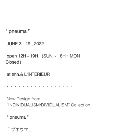
“ pneuma ” 
 JUNE 3 - 19 , 2022
 open 12H - 19H （SUN, - 18H・MON 
Closed）
 at tmh.& L'INTERIEUR 
・・・・・・・・・・・・・・・・・
 New Design from
 “INDIVIDUALISM/DIVIDUALISM” Collection
“ pneuma ”
「 プネウマ 」