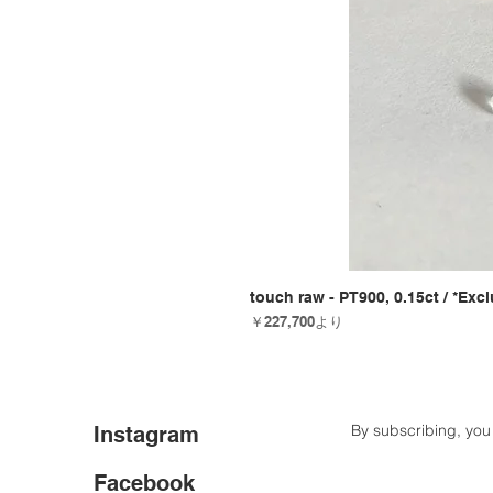
touch raw - PT900, 0.15ct / *Exc
セール価格
￥227,700
より
By subscribing, you
Instagram
Facebook