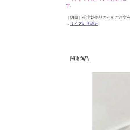
す。
［納期］受注製作品のためご注文完
→
サイズ計測詳細
関連商品