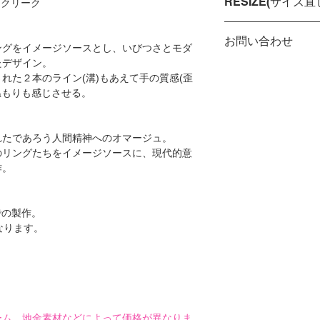
RESIZE(サイズ直
 クリーク
側に彫り文字がお入
*字数にはスペース
サイズ直し範囲は±
**リングサイズが 6
お問い合わせ
す。
ングをイメージソースとし、いびつさとモダ
となります。
たデザイン。
サイズについてやリ
れた２本のライン(溝)もあえて手の質感(歪
ましたらお気軽にお
温もりも感じさせる。
れたであろう人間精神へのオマージュ。
のリングたちをイメージソースに、現代的意
作。
での製作。
なります。
ーム、地金素材などによって価格が異なりま