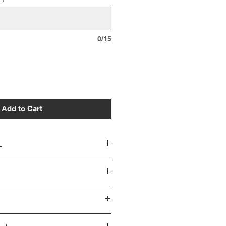
0/15
Add to Cart
L
P) | 0.5号刻みでの製作
or 3.2mm or 3.5mm
幅
時間を頂戴しております。
te gold)
の場合にはご相談の上、できる限り
るよう努めていますので、まずはご
ルファベット・数字］にて、リング内
い。