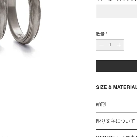
数量
*
SIZE & MATERIA
size 1 - 30 (in J
納期
ring width : 2.8mm 
※着用画像は3.2mm
2ヶ月程、製作のお
K18WG (18 karat whi
彫り文字について
急ぎの納期をご希望
の範囲でお応えでき
［12文字以内のア
連絡・ご相談くださ