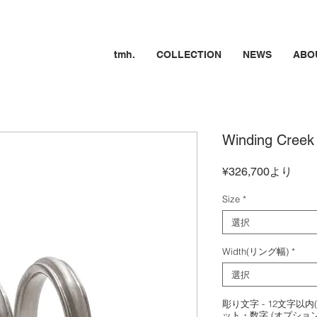
tmh.
COLLECTION
NEWS
ABO
Winding Cree
セ
¥326,700
より
ー
ル
Size
*
価
選択
格
Width(リング幅)
*
選択
彫り文字 - 12文字以
ット・数字 (オプション