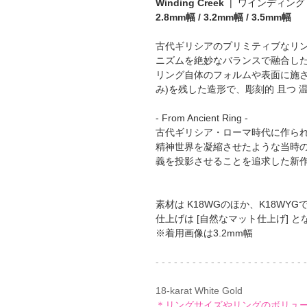
Winding Creek
| ワインディング
2.8mm幅 / 3.2mm幅 / 3.5mm幅
古代ギリシアのプリミティブなリ
ニズムを絶妙なバランスで融合し
リング自体のフォルムや表面に施さ
み)を残した造形で、彫刻的 且つ 
- From Ancient Ring -
古代ギリシア・ローマ時代に作ら
精神世界を凝縮させたような当時
義を投影させることを追求した新
素材は K18WGのほか、K18WYG
仕上げは [自然なマット仕上げ] と
※着用画像は3.2mm幅
- - - - - - - - - - - - - - - - - - - - - - - - -
18-karat White Gold
＊リングサイズやリングのボリュ