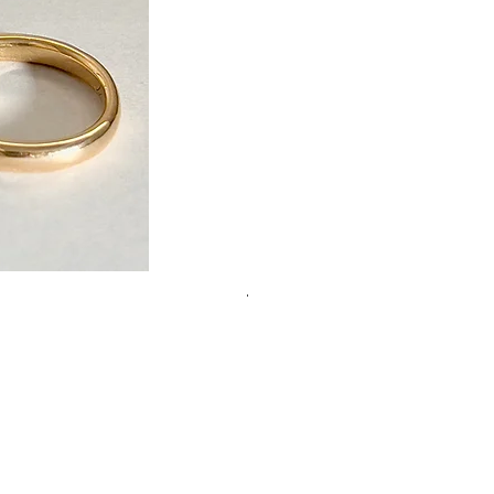
touch raw - K18YG, 0.15ct / *Exc
セール価格
￥233,200
より