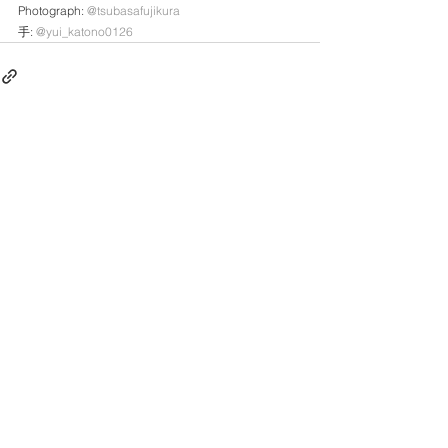
Photograph: 
@tsubasafujikura
手: 
@yui_katono0126